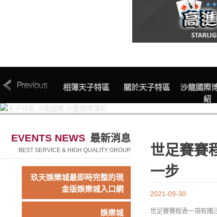
F & Q沙龍國際博
相簿天子特區
關於天子特區
沙龍國際
彩
紹
EVENTS NEWS
最新消息
世足賽賽
BEST SERVICE & HIGH QUALITY GROUP
一步
玖天娛樂城最即時完整的現
金版娛樂城入口網
2021-09-30
世足賽賽程表一項有賭
娛樂城