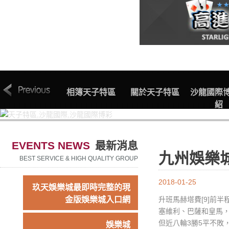
F & Q沙龍國際博
相簿天子特區
關於天子特區
沙龍國際
彩
紹
EVENTS NEWS
最新消息
九州娛樂
BEST SERVICE & HIGH QUALITY GROUP
2018-01-25
玖天娛樂城最即時完整的現
金版娛樂城入口網
升班馬赫塔費[9]前
塞維利、巴薩和皇馬，
但近八輪3勝5平不敗
娛樂城