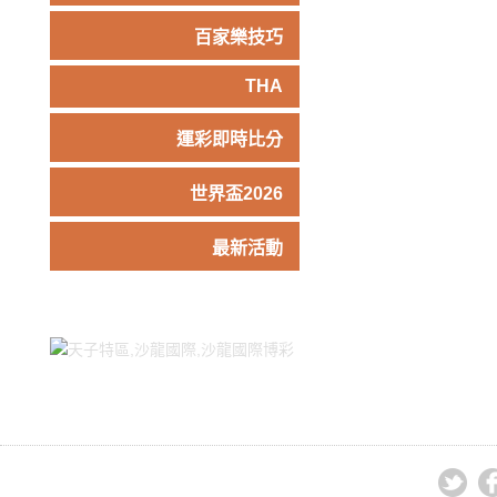
百家樂技巧
THA
運彩即時比分
世界盃2026
最新活動
Tel: Fax: