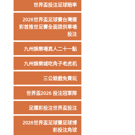
世界盃投注足球賠率
2026世界盃足球賽台灣運
彩首推世足賽全面提供單場
投注
九州娛樂場真人二十一點
九州娛樂城吃角子老虎机
三公遊戲免費玩
世界盃2026 投注冠軍隊
足運彩投注世界盃投注
2026世界盃足球賽足球博
彩投注角球