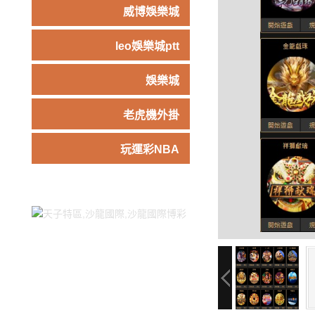
威博娛樂城
leo娛樂城ptt
娛樂城
老虎機外掛
玩運彩NBA