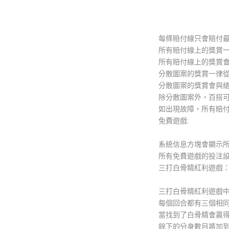
每條賠付線只會賠付
所有賠付線上的獎賞
所有賠付線上的獎賞
分散圖案的獎賞一律
分散圖案的獎賞會與
除分散圖案外，百搭
如出現故障，所有賠
免費遊戲:
系統信息方塊會顯示
所有免費遊戲的投注
三打白骨精紅利遊戲： http:
三打白骨精紅利遊戲
每個回合都有三個相
當找到了白骨精會贏
餘下的分身數目將加