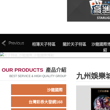
F & Q沙龍國際博
相簿天子特區
關於天子特區
沙龍國際
彩
紹
OUR PRODUCTS
產品介紹
九州娛樂城
BEST SERVICE & HIGH QUALITY GROUP
沙龍國際
台灣彩券大發網168