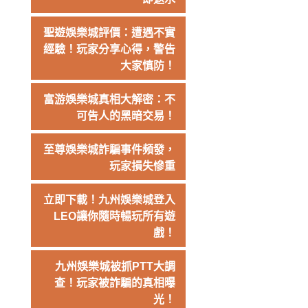
聖遊娛樂城評價：遭遇不實
經驗！玩家分享心得，警告
大家慎防！
富游娛樂城真相大解密：不
可告人的黑暗交易！
至尊娛樂城詐騙事件頻發，
玩家損失慘重
立即下載！九州娛樂城登入
LEO讓你隨時暢玩所有遊
戲！
九州娛樂城被抓PTT大調
查！玩家被詐騙的真相曝
光！